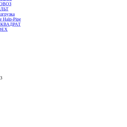
МОВОЗ
АЛЬТ
згрузка
 Нalp-Pipe
е КВАДРАТ
DEX
23