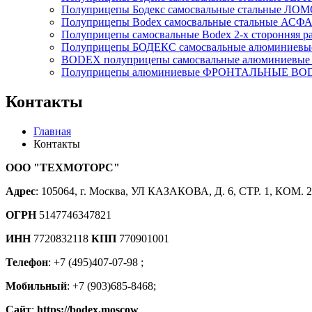
Полуприцепы Бодекс самосвальные стальные ЛО
Полуприцепы Bodex самосвальные стальные АСФ
Полуприцепы самосвальные Bodex 2-х сторонняя ра
Полуприцепы БОДЕКС самосвальные алюминиевые
BODEX полуприцепы самосвальные алюминиевы
Полуприцепы алюминиевые ФРОНТАЛЬНЫЕ BO
Контакты
Главная
Контакты
ООО "ТЕХМОТОРС"
Адрес
: 105064, г. Москва, УЛ КАЗАКОВА, Д. 6, СТР. 1, КОМ. 
ОГРН
5147746347821
ИНН
7720832118
КПП
770901001
Телефон
: +7 (495)407-07-98 ;
Мобильный
: +7 (903)685-8468;
Сайт
:
https://bodex.moscow