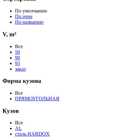
По умолчанию
По цене
По названию
V, m³
Все
50
90
93
заказ
Форма кузова
Все
ПРЯМОУГОЛЬНАЯ
Кузов
Все
AL
сталь HARDOX