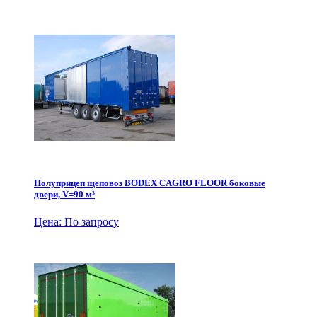
Полуприцеп щеповоз BODEX CAGRO FLOOR боковые
двери, V=90 м³
Цена: По запросу