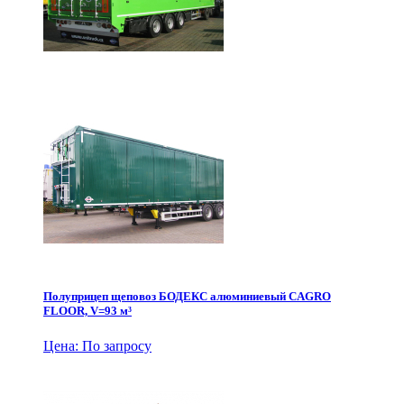
Полуприцеп щеповоз БОДЕКС алюминиевый CAGRO
FLOOR, V=93 м³
Цена: По запросу