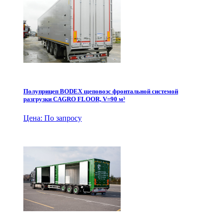
Полуприцеп BODEX щеповозс фронтальной системой
разгрузки CAGRO FLOOR, V=90 м³
Цена: По запросу