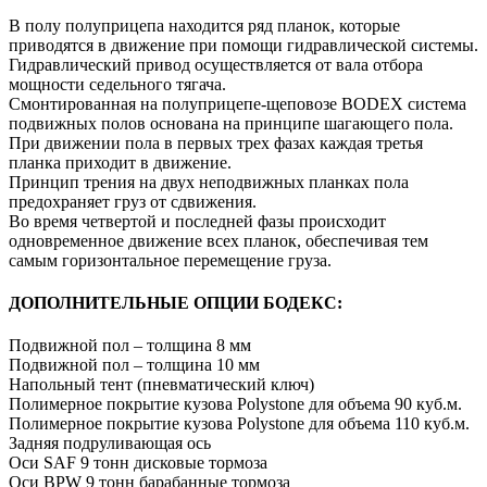
В полу полуприцепа находится ряд планок, которые
приводятся в движение при помощи гидравлической системы.
Гидравлический привод осуществляется от вала отбора
мощности седельного тягача.
Смонтированная на полуприцепе-щеповозе BODEX система
подвижных полов основана на принципе шагающего пола.
При движении пола в первых трех фазах каждая третья
планка приходит в движение.
Принцип трения на двух неподвижных планках пола
предохраняет груз от сдвижения.
Во время четвертой и последней фазы происходит
одновременное движение всех планок, обеспечивая тем
самым горизонтальное перемещение груза.
ДОПОЛНИТЕЛЬНЫЕ ОПЦИИ БОДЕКС:
Подвижной пол – толщина 8 мм
Подвижной пол – толщина 10 мм
Напольный тент (пневматический ключ)
Полимерное покрытие кузова Polystone для объема 90 куб.м.
Полимерное покрытие кузова Polystone для объема 110 куб.м.
Задняя подруливающая ось
Оси SAF 9 тонн дисковые тормоза
Оси BPW 9 тонн барабанные тормоза