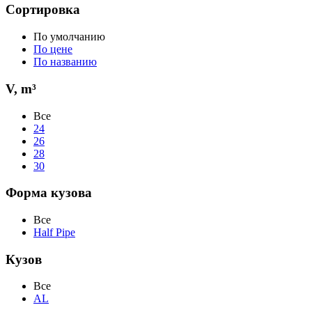
Сортировка
По умолчанию
По цене
По названию
V, m³
Все
24
26
28
30
Форма кузова
Все
Half Pipe
Кузов
Все
AL