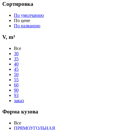
Сортировка
По умолчанию
По цене
По названию
V, m³
Все
30
35
40
45
50
55
60
90
93
заказ
Форма кузова
Все
ПРЯМОУГОЛЬНАЯ