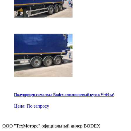
Полуприцеп самосвал Bodex алюминиевый кузов V=60 м³
Цена: По запросу
ООО "ТехМоторс" официальный дилер BODEX