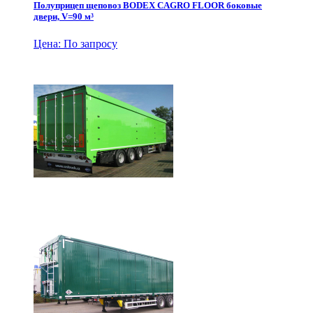
Полуприцеп щеповоз BODEX CAGRO FLOOR боковые
двери, V=90 м³
Цена: По запросу