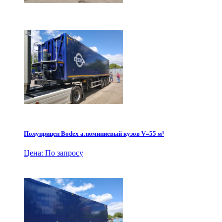
Полуприцеп Bodex алюминиевый кузов V=55 м³
Цена: По запросу