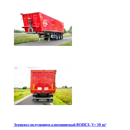
Зерновоз полуприцеп алюминиевый BODEX, V= 50 m³