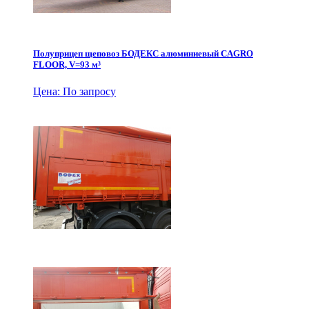
Полуприцеп щеповоз БОДЕКС алюминиевый CAGRO
FLOOR, V=93 м³
Цена: По запросу