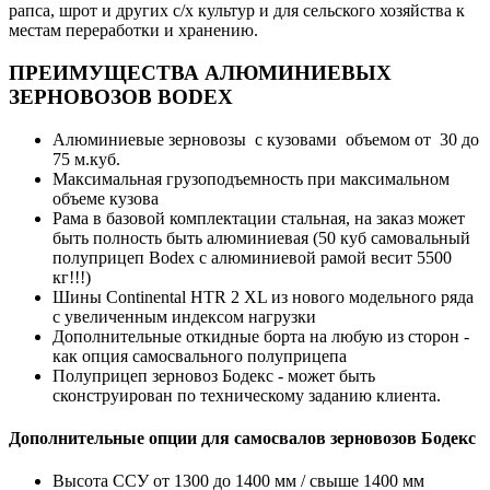
рапса, шрот и других с/х культур и для сельского хозяйства к
местам переработки и хранению.
ПРЕИМУЩЕСТВА АЛЮМИНИЕВЫХ
ЗЕРНОВОЗОВ BODEX
Алюминиевые зерновозы с кузовами объемом от 30 до
75 м.куб.
Максимальная грузоподъемность при максимальном
объеме кузова
Рама в базовой комплектации стальная, на заказ может
быть полность быть алюминиевая (50 куб самовальный
полуприцеп Bodex с алюминиевой рамой весит 5500
кг!!!)
Шины Continental HTR 2 XL из нового модельного ряда
с увеличенным индексом нагрузки
Дополнительные откидные борта на любую из сторон -
как опция самосвального полуприцепа
Полуприцеп зерновоз Бодекс - может быть
сконструирован по техническому заданию клиента.
Дополнительные опции для самосвалов зерновозов Бодекс
Высота ССУ от 1300 до 1400 мм / свыше 1400 мм