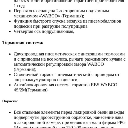
на ось 9 тонн и оригинальной гарантией производителя
1 год;
Первая ось оснащена 2-х сторонним подъемным
механизмом «WABCO» (Германия);
Функция быстрого спуска воздуха из пневмобаллонов
подвески при разгрузке полуприцепа,
Четвертая ось подруливающая,
Тормозная система:
Двухпроводная пневматическая с дисковыми тормозами
и с приводом на все колеса, рычаги разжимного кулака с
автоматической регулировкой зазора WABCO
(Германия);
Стояночный тормоз – пневматический с приводом от
энергоаккумуляторов на две оси;
Антиблокировочная система тормозов EBS WABCO
4S/2M(Германия).
Окраска:
Все стальные элементы перед лакировкой были дважды
подвергнуты дробеструйной обработке, нанесение лака
в лакировочной камере, применяются эмали фирмы PPG
(Италия) с толщиной слоя 150-200 микрон, цвет по