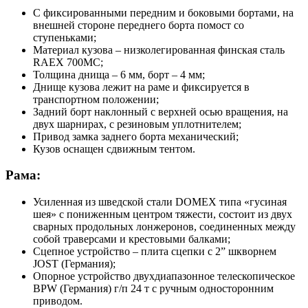
С фиксированными передним и боковыми бортами, на
внешней стороне переднего борта помост со
ступеньками;
Материал кузова – низколегированная финская сталь
RAEX 700MC;
Толщина днища – 6 мм, борт – 4 мм;
Днище кузова лежит на раме и фиксируется в
транспортном положении;
Задний борт наклонный с верхней осью вращения, на
двух шарнирах, с резиновым уплотнителем;
Привод замка заднего борта механический;
Кузов оснащен сдвижным тентом.
Рама:
Усиленная из шведской стали DOMEX типа «гусиная
шея» с пониженным центром тяжести, состоит из двух
сварных продольных лонжеронов, соединенных между
собой траверсами и крестовыми балками;
Сцепное устройство – плита сцепки с 2” шкворнем
JOST (Германия);
Опорное устройство двухдиапазонное телескопическое
BPW (Германия) г/п 24 т с ручным односторонним
приводом.