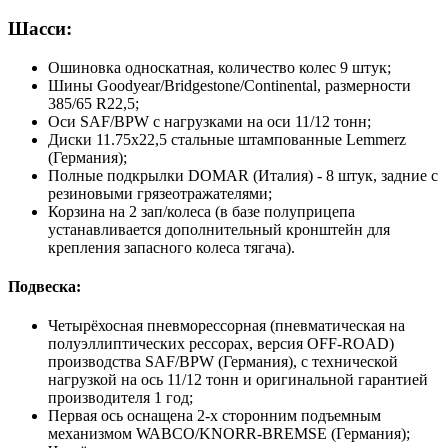
Шасси:
Ошиновка односкатная, количество колес 9 штук;
Шины Goodyear/Bridgestone/Continental, размерности
385/65 R22,5;
Оси SAF/BPW с нагрузками на оси 11/12 тонн;
Диски 11.75х22,5 стальные штампованные Lemmerz
(Германия);
Полные подкрылки DOMAR (Италия) - 8 штук, задние с
резиновыми грязеотражателями;
Корзина на 2 зап/колеса (в базе полуприцепа
устанавливается дополнительный кронштейн для
крепления запасного колеса тягача).
Подвеска:
Четырёхосная пневморессорная (пневматическая на
полуэллиптических рессорах, версия OFF-ROAD)
производства SAF/BPW (Германия), с технической
нагрузкой на ось 11/12 тонн и оригинальной гарантией
производителя 1 год;
Первая ось оснащена 2-х сторонним подъемным
механизмом WABCO/KNORR-BREMSE (Германия);