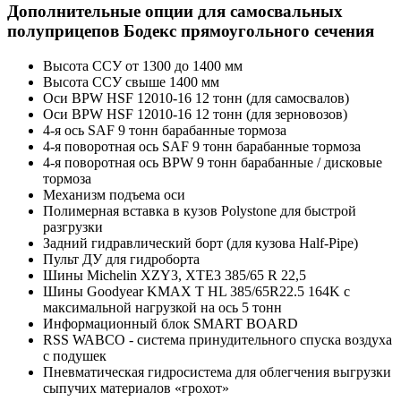
Дополнительные опции для самосвальных
полуприцепов Бодекс прямоугольного сечения
Высота ССУ от 1300 до 1400 мм
Высота ССУ свыше 1400 мм
Оси BPW HSF 12010-16 12 тонн (для самосвалов)
Оси BPW HSF 12010-16 12 тонн (для зерновозов)
4-я ось SAF 9 тонн барабанные тормоза
4-я поворотная ось SAF 9 тонн барабанные тормоза
4-я поворотная ось BPW 9 тонн барабанные / дисковые
тормоза
Механизм подъема оси
Полимерная вставка в кузов Polystone для быстрой
разгрузки
Задний гидравлический борт (для кузова Half-Pipe)
Пульт ДУ для гидроборта
Шины Michelin XZY3, XTE3 385/65 R 22,5
Шины Goodyear KMAX T HL 385/65R22.5 164K с
максимальной нагрузкой на ось 5 тонн
Информационный блок SMART BOARD
RSS WABCO - система принудительного спуска воздуха
с подушек
Пневматическая гидросистема для облегчения выгрузки
сыпучих материалов «грохот»