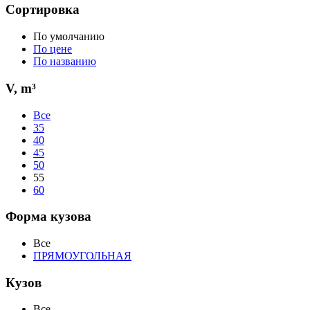
Сортировка
По умолчанию
По цене
По названию
V, m³
Все
35
40
45
50
55
60
Форма кузова
Все
ПРЯМОУГОЛЬНАЯ
Кузов
Все