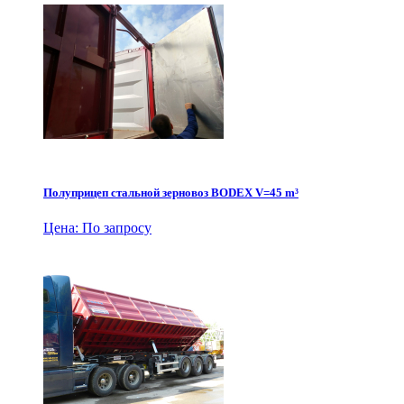
Полуприцеп стальной зерновоз BODEX V=45 m³
Цена: По запросу