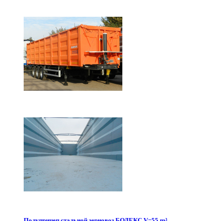
Полуприцеп стальной зерновоз БОДЕКС V=55 m³