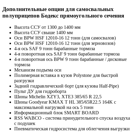
Дополнительные опции для самосвальных
полуприцепов Бодекс прямоугольного сечения
Высота ССУ от 1300 до 1400 мм
Высота ССУ свыше 1400 мм
Оси BPW HSF 12010-16 12 тонн (для самосвалов)
Оси BPW HSF 12010-16 12 тонн (для зерновозов)
4-я ось SAF 9 тонн барабанные тормоза
4-я поворотная ось SAF 9 тонн барабанные тормоза
4-я поворотная ось BPW 9 тонн барабанные / дисковые
тормоза
Механизм подъема оси
Полимерная вставка в кузов Polystone для быстрой
разгрузки
Задний гидравлический борт (для кузова Half-Pipe)
Пульт ДУ для гидроборта
Шины Michelin XZY3, XTE3 385/65 R 22,5
Шины Goodyear KMAX T HL 385/65R22.5 164K с
максимальной нагрузкой на ось 5 тонн
Информационный блок SMART BOARD
RSS WABCO - система принудительного спуска воздуха
с подушек
Пневматическая гидросистема для облегчения выгрузки