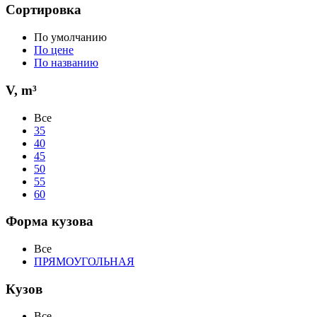
Сортировка
По умолчанию
По цене
По названию
V, m³
Все
35
40
45
50
55
60
Форма кузова
Все
ПРЯМОУГОЛЬНАЯ
Кузов
Все