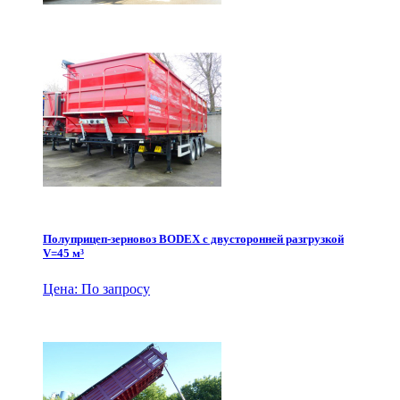
Полуприцеп-зерновоз BODEX с двусторонней разгрузкой
V=45 м³
Цена: По запросу