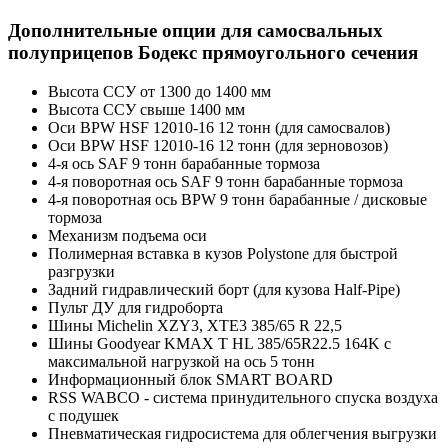
Дополнительные опции для самосвальных
полуприцепов Бодекс прямоугольного сечения
Высота ССУ от 1300 до 1400 мм
Высота ССУ свыше 1400 мм
Оси BPW HSF 12010-16 12 тонн (для самосвалов)
Оси BPW HSF 12010-16 12 тонн (для зерновозов)
4-я ось SAF 9 тонн барабанные тормоза
4-я поворотная ось SAF 9 тонн барабанные тормоза
4-я поворотная ось BPW 9 тонн барабанные / дисковые
тормоза
Механизм подъема оси
Полимерная вставка в кузов Polystone для быстрой
разгрузки
Задний гидравлический борт (для кузова Half-Pipe)
Пульт ДУ для гидроборта
Шины Michelin XZY3, XTE3 385/65 R 22,5
Шины Goodyear KMAX T HL 385/65R22.5 164K с
максимальной нагрузкой на ось 5 тонн
Информационный блок SMART BOARD
RSS WABCO - система принудительного спуска воздуха
с подушек
Пневматическая гидросистема для облегчения выгрузки