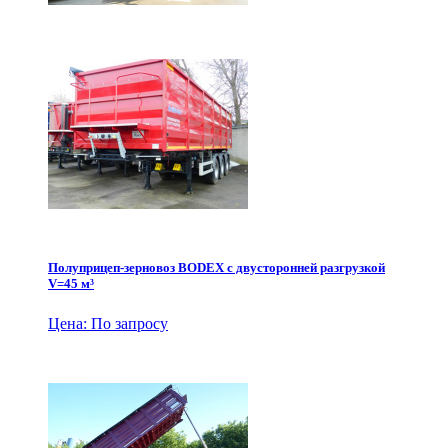
Полуприцеп-зерновоз BODEX с двусторонней разгрузкой
V=45 м³
Цена: По запросу