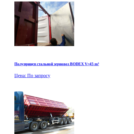
Полуприцеп стальной зерновоз BODEX V=45 m³
Цена: По запросу