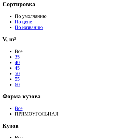
Сортировка
По умолчанию
По цене
По названию
V, m³
Все
35
40
45
50
55
60
Форма кузова
Все
ПРЯМОУГОЛЬНАЯ
Кузов
Все