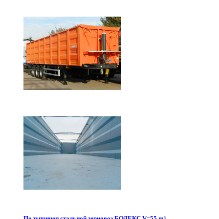
Полуприцеп стальной зерновоз БОДЕКС V=55 m³